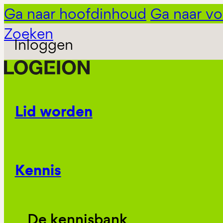
Ga naar hoofdinhoud
Ga naar vo
Zoeken
Inloggen
Lid worden
Kennis
De kennisbank