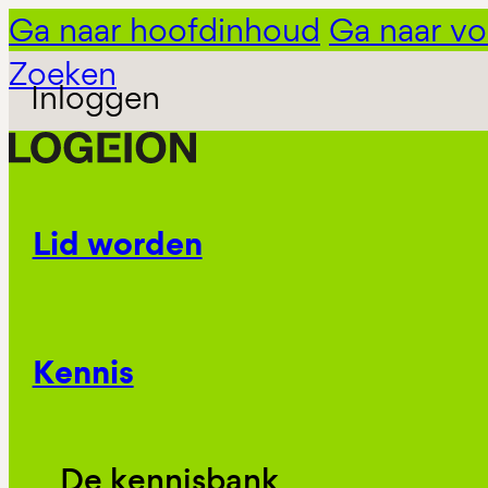
Ga naar hoofdinhoud
Ga naar vo
Zoeken
Inloggen
Lid worden
Kennis
De kennisbank