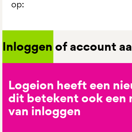
op:
Inloggen of account 
Logeion heeft een ni
dit betekent ook een
van inloggen