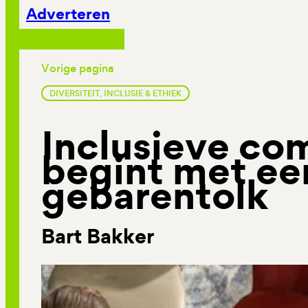
Adverteren
Vorige pagina
DIVERSITEIT, INCLUSIE & ETHIEK
Inclusieve co
begint met ee
gebarentolk
Bart Bakker