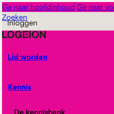
Ga naar hoofdinhoud
Ga naar vo
Zoeken
Inloggen
Lid worden
Kennis
De kennisbank