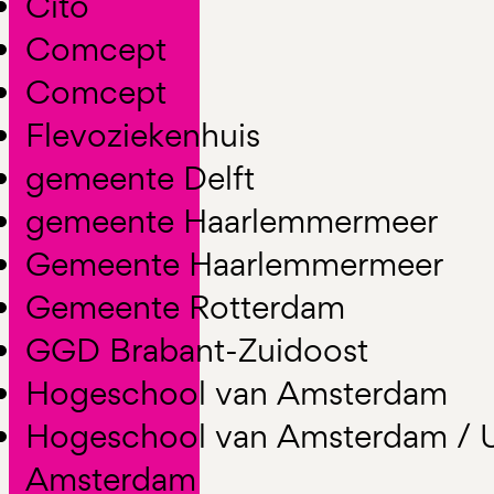
Cito
Comcept
Comcept
Flevoziekenhuis
gemeente Delft
gemeente Haarlemmermeer
Gemeente Haarlemmermeer
Gemeente Rotterdam
GGD Brabant-Zuidoost
Hogeschool van Amsterdam
Hogeschool van Amsterdam / Un
Amsterdam