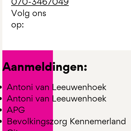
070-3467049
Volg ons
op:
Aanmeldingen:
Antoni van Leeuwenhoek
Antoni van Leeuwenhoek
APG
Bevolkingszorg Kennemerland