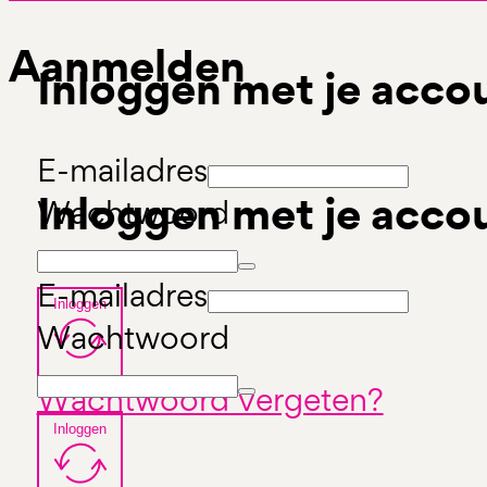
Aanmelden
Inloggen met je acco
E-mailadres
Inloggen met je acco
Wachtwoord
E-mailadres
Inloggen
Wachtwoord
Wachtwoord vergeten?
Inloggen