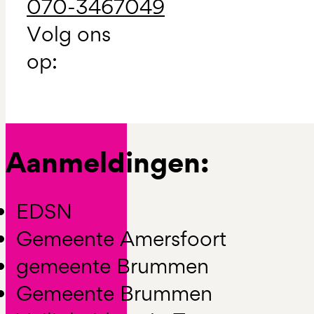
070-3467049
Volg ons
op:
Aanmeldingen:
EDSN
Gemeente Amersfoort
gemeente Brummen
Gemeente Brummen