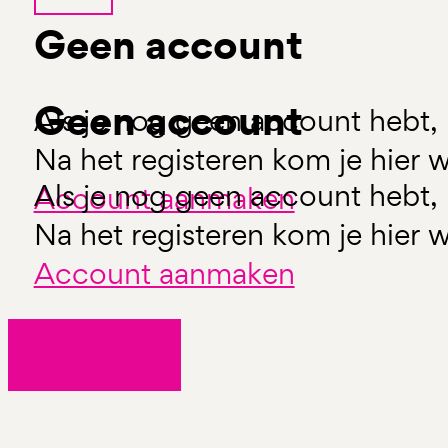
Geen account
Geen account
Als je nog geen account hebt, 
Na het registeren kom je hier w
Als je nog geen account hebt, 
Account aanmaken
Na het registeren kom je hier w
Account aanmaken