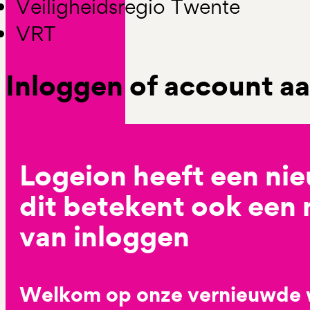
Veiligheidsregio Twente
VRT
Inloggen of account 
Logeion heeft een ni
dit betekent ook een
van inloggen
Welkom op onze vernieuwde 