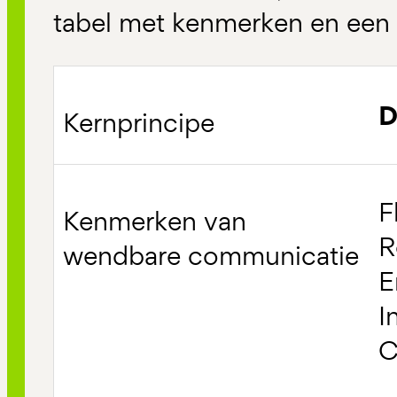
tabel met kenmerken en een t
D
F
R
E
I
C