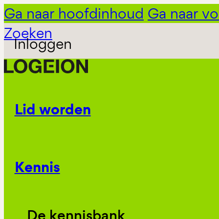
Ga naar hoofdinhoud
Ga naar vo
Zoeken
Inloggen
Lid worden
Kennis
De kennisbank