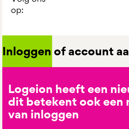
op:
Inloggen of account 
Logeion heeft een ni
dit betekent ook een
van inloggen