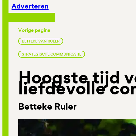
Adverteren
Vorige pagina
BETTEKE VAN RULER
STRATEGISCHE COMMUNICATIE
Hoogste tijd v
liefdevolle c
Betteke Ruler