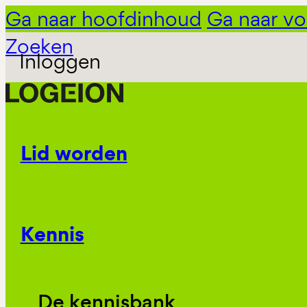
Ga naar hoofdinhoud
Ga naar vo
Zoeken
Inloggen
Lid worden
Kennis
De kennisbank