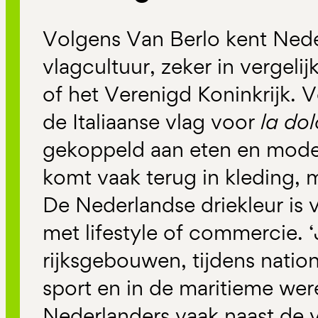
Volgens Van Berlo kent Ned
vlagcultuur, zeker in vergelij
of het Verenigd Koninkrijk. 
de Italiaanse vlag voor
la dol
gekoppeld aan eten en mode
komt vaak terug in kleding, 
De Nederlandse driekleur is
met lifestyle of commercie. ‘
rijksgebouwen, tijdens natio
sport en in de maritieme were
Nederlanders vaak naast de 