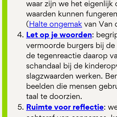
waar zijn we het eigenlij
waarden kunnen fungeren
(
Halte ongemak
van Van d
Let op je woorden
: begr
vermoorde burgers bij de
de tegenreactie daarop van 
schandaal bij de kindero
slagzwaarden werken. Be
beelden die mensen gebrui
taal te doorzien.
Ruimte voor reflectie
: w