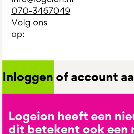
070-3467049
Volg ons
op:
Inloggen of account 
Logeion heeft een ni
dit betekent ook een