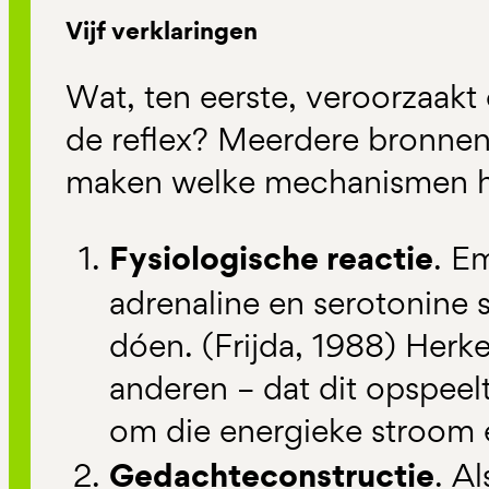
Vijf verklaringen
Wat, ten eerste, veroorzaak
de reflex? Meerdere bronnen
maken welke mechanismen h
Fysiologische reactie
. Em
adrenaline en serotonine sp
dóen. (Frijda, 1988) Herken 
anderen – dat dit opspeel
om die energieke stroom 
Gedachteconstructie
. A