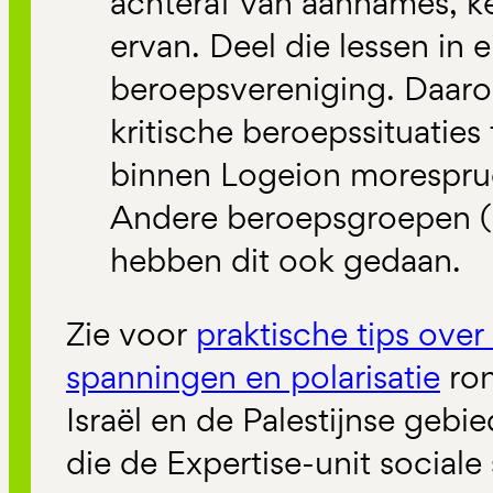
achteraf van aannames, k
ervan. Deel die lessen in 
beroepsvereniging. Daarom
kritische beroepssituaties
binnen Logeion morespru
Andere beroepsgroepen (
hebben dit ook gedaan.
Zie voor
praktische tips ov
spanningen en polarisatie
ron
Israël en de Palestijnse gebi
die de Expertise-unit sociale s