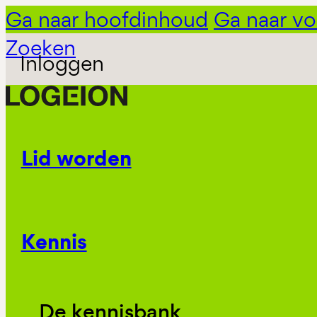
Ga naar hoofdinhoud
Ga naar vo
Zoeken
Inloggen
Lid worden
Kennis
De kennisbank