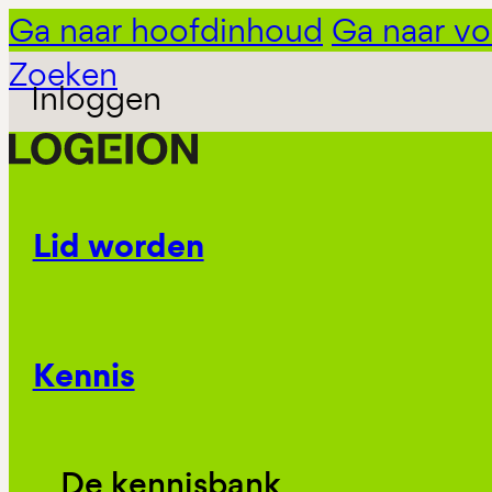
Ga naar hoofdinhoud
Ga naar vo
Zoeken
Inloggen
Lid worden
Kennis
De kennisbank