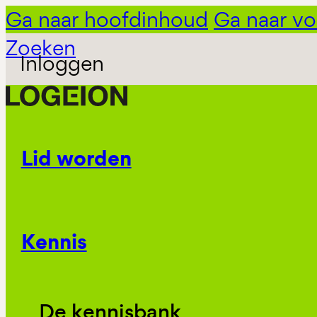
Ga naar hoofdinhoud
Ga naar vo
Zoeken
Inloggen
Lid worden
Kennis
De kennisbank