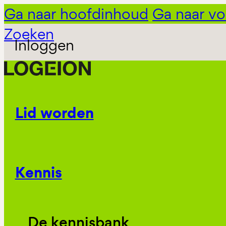
Ga naar hoofdinhoud
Ga naar vo
Zoeken
Inloggen
Lid worden
Kennis
De kennisbank