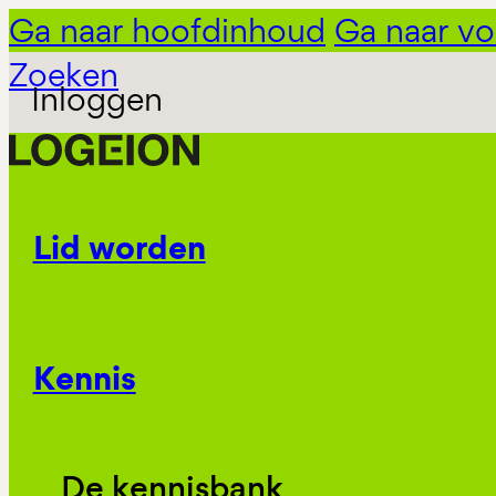
Ga naar hoofdinhoud
Ga naar vo
Zoeken
Inloggen
Lid worden
Kennis
De kennisbank