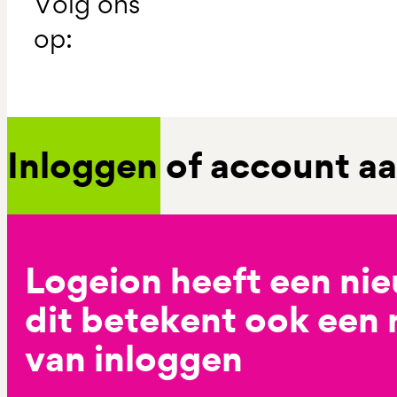
Volg ons
op:
Inloggen of account 
Logeion heeft een ni
dit betekent ook een
van inloggen