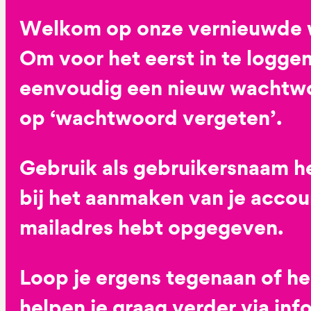
Welkom op onze vernieuwde 
Om voor het eerst in te loggen
eenvoudig een nieuw wachtwoo
op ‘wachtwoord vergeten’.
Gebruik als gebruikersnaam he
bij het aanmaken van je accoun
mailadres hebt opgegeven.
Loop je ergens tegenaan of h
helpen je graag verder via
inf