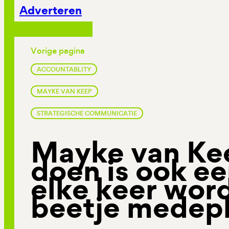
Adverteren
Vorige pagina
ACCOUNTABLITY
MAYKE VAN KEEP
STRATEGISCHE COMMUNICATIE
Mayke van Kee
doen is ook ee
elke keer word
beetje medepl