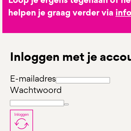
helpen je graag verder via
inf
Inloggen met je acco
E-mailadres
Wachtwoord
Inloggen