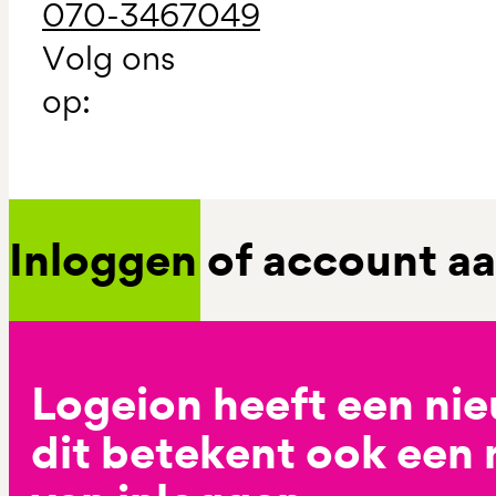
070-3467049
Volg ons
op:
Inloggen of account 
Logeion heeft een ni
dit betekent ook een