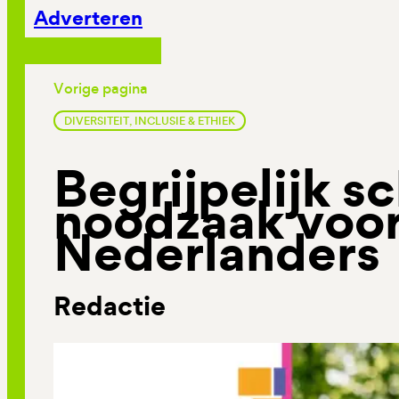
Adverteren
Vorige pagina
DIVERSITEIT, INCLUSIE & ETHIEK
Begrijpelijk s
noodzaak voor
Nederlanders
Redactie