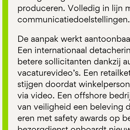
produceren. Volledig in lijn 
communicatiedoelstellingen.
De aanpak werkt aantoonbaa
Een
internationaal
detacherin
betere sollicitanten dankzij 
vacaturevideo
’
s. Een
retailke
stijgen doordat winkelperso
via video. Een
offshore bedri
van
veiligheid
een beleving 
eren met
saf
ety
awards
op be
bezorgdienst
onboardt
nieuw