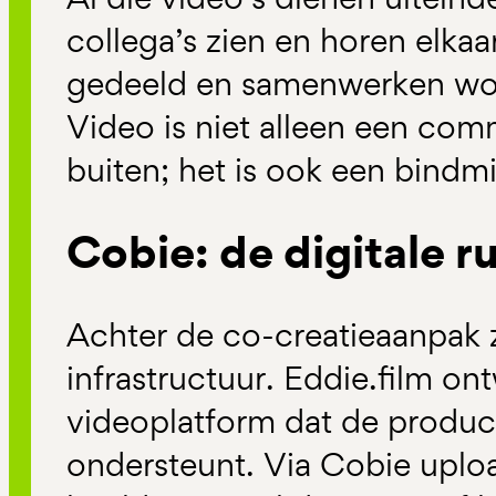
collega’s zien en horen elk
gedeeld en samenwerken wor
Video is niet alleen een co
buiten; het is ook een bindm
Cobie: de digitale 
Achter de co-creatieaanpak 
infrastructuur.
Eddie.film
ont
videoplatform dat de product
ondersteunt. Via Cobie upl