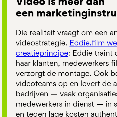
Video is
meer dan
een
marketinginstr
Die realiteit vraagt om een a
videostrategie.
Eddie.film
wer
creatieprincipe
: Eddie train
haar klanten, medewerkers fi
verzorgt de montage. Ook bo
videoteams op en levert de a
bedrijven — vaak
organisatie
medewerkers in dienst — in 
en tegen lage kosten authent