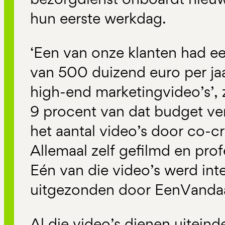
hun eerste werkdag.
‘
Een
van onze klanten
had ee
van
500
duizend euro per ja
high-end marketingvideo’s
’
,
9 procent van dat budget ve
het aantal video’s door co-cre
Allemaal zelf gefilmd en pro
Eén van die video’s werd int
uitgezonden
door
EenVanda
Al die video’s dienen uiteinde