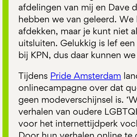
afdelingen van mij en Dave 
hebben we van geleerd. We k
afdekken, maar je kunt niet a
uitsluiten. Gelukkig is lef e
bij KPN, dus daar kunnen we
Tijdens
Pride Amsterdam
lan
onlinecampagne over dat que
geen modeverschijnsel is. ‘
verhalen van oudere LGBTQI
voor het internettijdperk vo
Door hun verhalen online te 