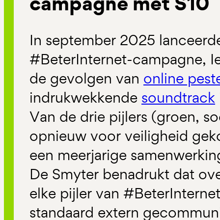
campagne met S10
In september 2025 lanceerd
#BeterInternet-campagne, I
de gevolgen van
online pest
indrukwekkende
soundtrack
Van de drie pijlers (groen, soc
opnieuw voor veiligheid ge
een meerjarige samenwerkin
De Smyter benadrukt dat ove
elke pijler van #BeterIntern
standaard extern gecommuni