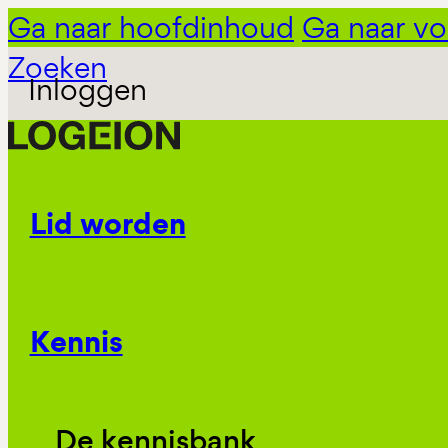
Ga naar hoofdinhoud
Ga naar vo
Zoeken
Inloggen
Lid worden
Kennis
De kennisbank