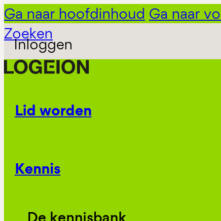
Ga naar hoofdinhoud
Ga naar vo
Zoeken
Inloggen
Lid worden
Kennis
De kennisbank