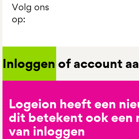
Volg ons
op:
Inloggen of account 
Logeion heeft een ni
dit betekent ook een
van inloggen