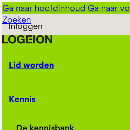
Ga naar hoofdinhoud
Ga naar vo
Zoeken
Inloggen
Lid worden
Kennis
De kennisbank