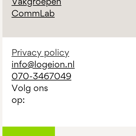
Vakgroepen
CommLab
Privacy policy
info@logeion.nl
070-3467049
Volg ons
op: