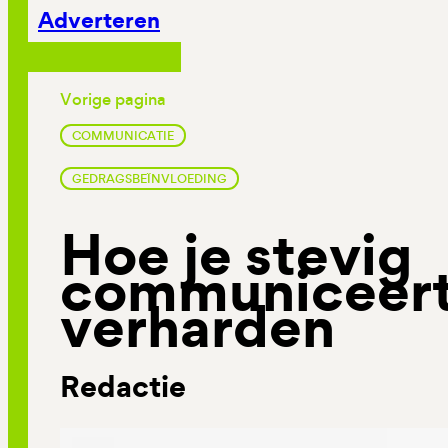
Adverteren
Vorige pagina
COMMUNICATIE
GEDRAGSBEÏNVLOEDING
Hoe je stevig
communiceert
verharden
Redactie