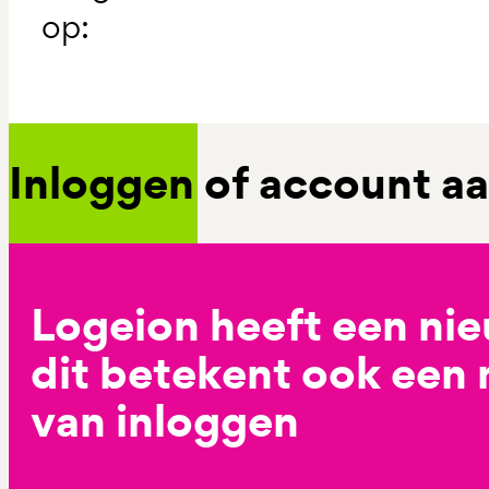
op:
Inloggen of account 
Logeion heeft een ni
dit betekent ook een
van inloggen