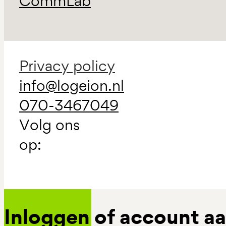
CommLab
Privacy policy
info@logeion.nl
070-3467049
Volg ons
op:
Inloggen of account 