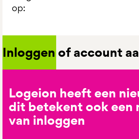
op:
Inloggen of account 
Logeion heeft een ni
dit betekent ook een
van inloggen