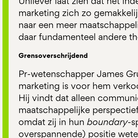
Unilever laat zien dat het ind
marketing zich zo gemakkeli
naar een meer maatschappelij
daar fundamenteel andere the
Grensoverschrijdend
Pr-wetenschapper James Gruni
marketing is voor hem verko
Hij vindt dat alleen communi
maatschappelijke perspectie
omdat zij in hun
boundary
-s
overspannende) positie wet