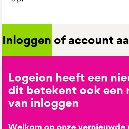
Inloggen of account 
Logeion heeft een ni
dit betekent ook een
van inloggen
Welkom op onze vernieuwde 