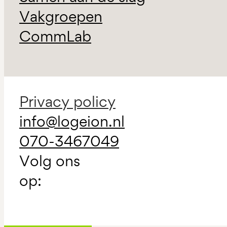
Vakgroepen
CommLab
Privacy policy
info@logeion.nl
070-3467049
Volg ons
op: