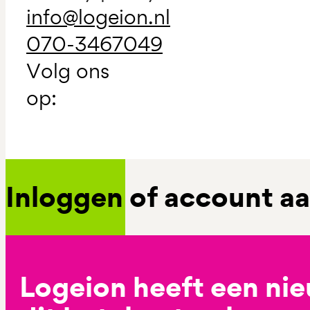
info@logeion.nl
070-3467049
Volg ons
op:
Inloggen of account 
Logeion heeft een ni