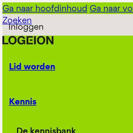
Ga naar hoofdinhoud
Ga naar vo
Zoeken
Inloggen
Lid worden
Kennis
De kennisbank