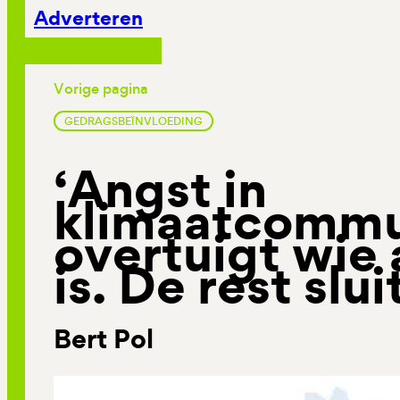
Adverteren
Vorige pagina
GEDRAGSBEÏNVLOEDING
‘Angst in
klimaatcommu
overtuigt wie 
is. De rest slui
Bert Pol