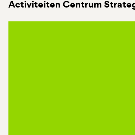
Activiteiten Centrum Strat
Leerstoel Strategische Communicati
Dr. Lotte Willemsen is bijzonder hoogleraar op
bij de afdeling Communicatiewetenschap van d
Deze Leerstoel wordt sinds 2008 mogelijk gema