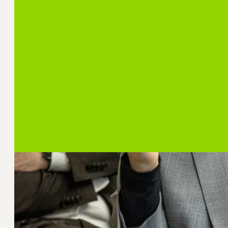
Partners en Vrienden van het CSC
Regelmatig treffen de Partners en Vrienden van 
bijeenkomst speciaal voor hen: ‘Onder Professo
nieuwste inzichten uit hun onderzoek en eindi
aan tafel wordt gediscussieerd.
Meer over Partners en Vrienden