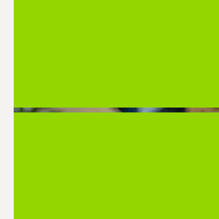
Regelmatig worden onderzoeksresultaten vanuit
Communicatie samengebracht in een kennispro
Insights. Zo maken we wetenschappelijke kennis
organisaties en communicatieprofessionals.
Bekijk de whitepapers