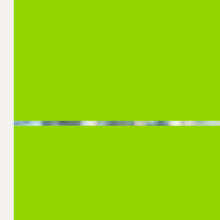
CSC Webinars
In de reeks CSC Webinars delen onderzoekers, 
inzichten uit de communicatiewetenschap met 
geïnteresseerden.
Bekijk de programmering