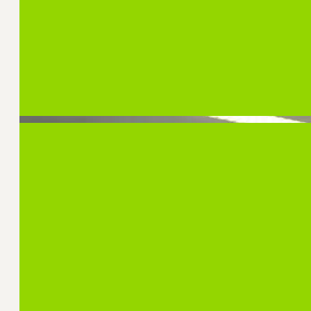
hogescholen en universiteiten uit om voorstelle
actueel strategisch communicatie vraagstuk in
euro om het onderzoek uit te voeren.
Ga de Challenge aan
CSC Insights