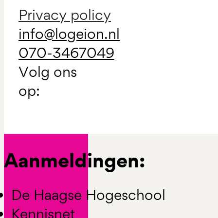
Privacy policy
info@logeion.nl
070-3467049
Volg ons
op:
Aanmeldingen:
De Haagse Hogeschool
Kennisnet