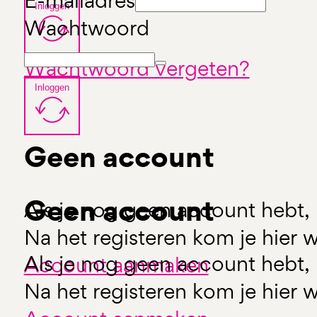
E-mailadres
Inloggen
Wachtwoord
Wachtwoord vergeten?
Inloggen
Geen account
Geen account
Als je nog geen account hebt, 
Na het registeren kom je hier w
Als je nog geen account hebt, 
Account aanmaken
Na het registeren kom je hier w