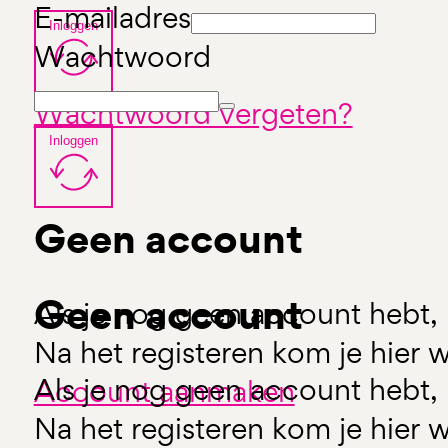
E-mailadres
Inloggen
Wachtwoord
Wachtwoord vergeten?
Inloggen
Geen account
Geen account
Als je nog geen account hebt, 
Na het registeren kom je hier w
Als je nog geen account hebt, 
Account aanmaken
Na het registeren kom je hier w