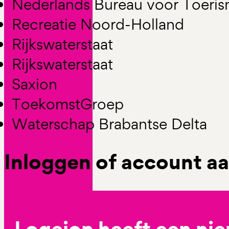
Nederlands Bureau voor Toeri
Recreatie Noord-Holland
Rijkswaterstaat
Rijkswaterstaat
Saxion
ToekomstGroep
Waterschap Brabantse Delta
Inloggen of account 
Logeion heeft een ni