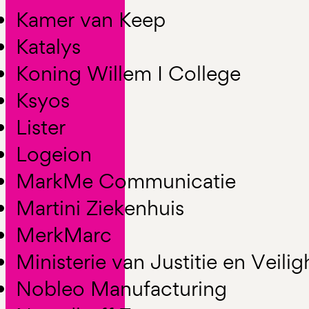
Kamer van Keep
Katalys
Koning Willem I College
Ksyos
Lister
Logeion
MarkMe Communicatie
Martini Ziekenhuis
MerkMarc
Ministerie van Justitie en Veilig
Nobleo Manufacturing