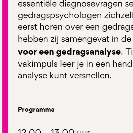
essentiële diagnosevragen se
gedragspsychologen zichzelf 
eerst horen over een gedrag
hebben zij samengevat in d
voor een gedragsanalyse
. T
vakimpuls leer je in een han
analyse kunt versnellen.
Programma
12.00 – 13.00 uur