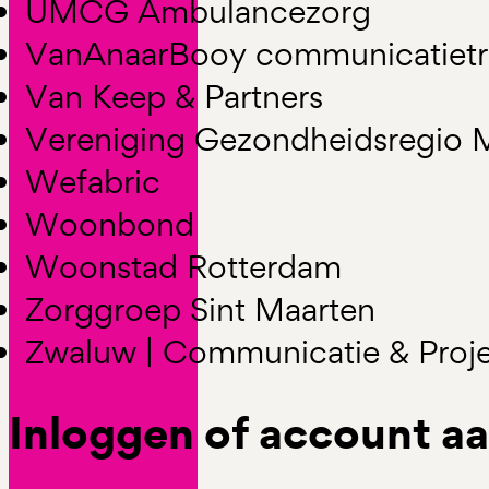
UMCG Ambulancezorg
VanAnaarBooy communicatietr
Van Keep & Partners
Vereniging Gezondheidsregio 
Wefabric
Woonbond
Woonstad Rotterdam
Zorggroep Sint Maarten
Zwaluw | Communicatie & Proj
Inloggen of account 