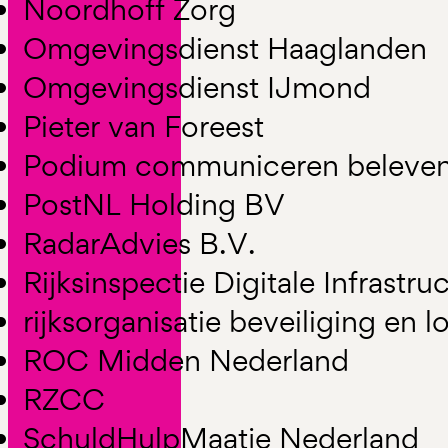
Noordhoff Zorg
Omgevingsdienst Haaglanden
Omgevingsdienst IJmond
Pieter van Foreest
Podium communiceren beleven 
PostNL Holding BV
RadarAdvies B.V.
Rijksinspectie Digitale Infrastru
rijksorganisatie beveiliging en l
ROC Midden Nederland
RZCC
SchuldHulpMaatje Nederland