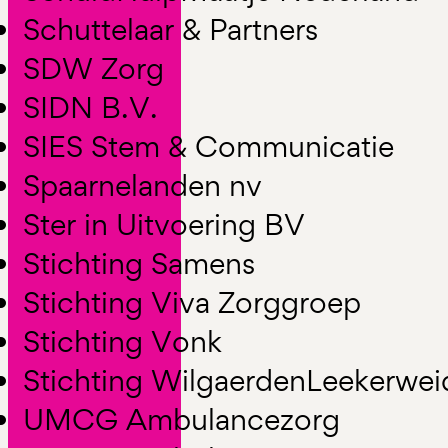
Schuttelaar & Partners
SDW Zorg
SIDN B.V.
SIES Stem & Communicatie
Spaarnelanden nv
Ster in Uitvoering BV
Stichting Samens
Stichting Viva Zorggroep
Stichting Vonk
Stichting WilgaerdenLeekerwe
UMCG Ambulancezorg