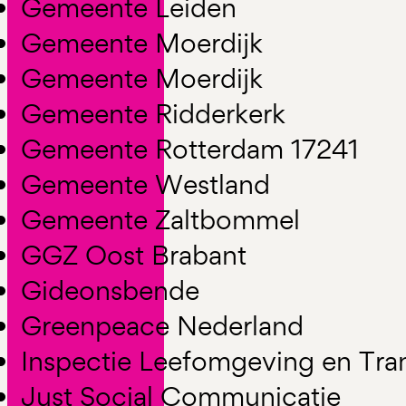
Gemeente Leiden
Gemeente Moerdijk
Gemeente Moerdijk
Gemeente Ridderkerk
Gemeente Rotterdam 17241
Gemeente Westland
Gemeente Zaltbommel
GGZ Oost Brabant
Gideonsbende
Greenpeace Nederland
Inspectie Leefomgeving en Tra
Just Social Communicatie