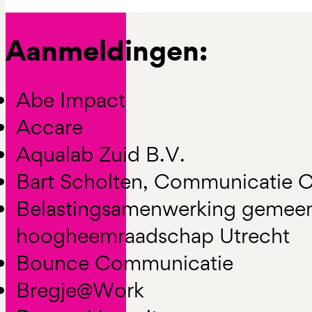
Aanmeldingen:
Abe Impact
Accare
Aqualab Zuid B.V.
Bart Scholten, Communicatie C
Belastingsamenwerking gemee
hoogheemraadschap Utrecht
Bounce Communicatie
Bregje@Work