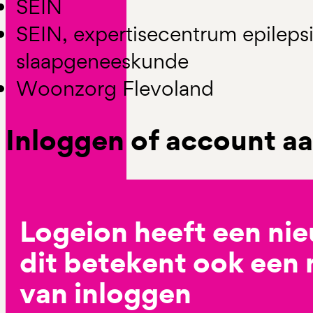
SEIN
SEIN, expertisecentrum epileps
slaapgeneeskunde
Woonzorg Flevoland
Inloggen of account 
Logeion heeft een ni
dit betekent ook een
van inloggen