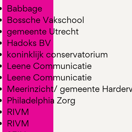
Babbage
Bossche Vakschool
gemeente Utrecht
Hadoks BV
koninklijk conservatorium
Leene Communicatie
Leene Communicatie
Meerinzicht/ gemeente Harderw
Philadelphia Zorg
RIVM
RIVM