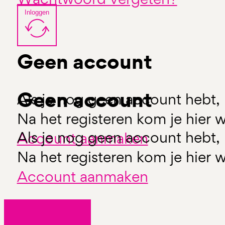
Inloggen
Geen account
Geen account
Als je nog geen account hebt, 
Na het registeren kom je hier w
Als je nog geen account hebt, 
Account aanmaken
Na het registeren kom je hier w
Account aanmaken