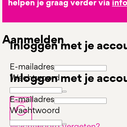
helpen je graag verder via
inf
Aanmelden
Inloggen met je acco
E-mailadres
Inloggen met je acco
Wachtwoord
E-mailadres
Inloggen
Wachtwoord
Wachtwoord vergeten?