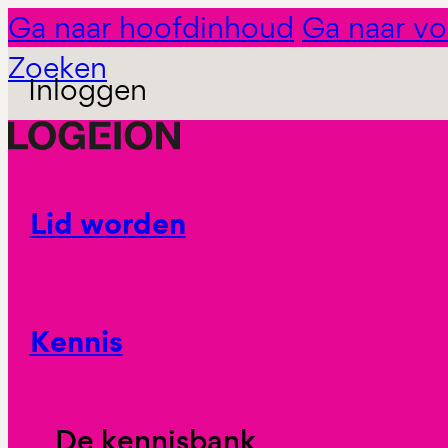
Ga naar hoofdinhoud
Ga naar vo
Zoeken
Inloggen
Lid worden
Kennis
De kennisbank