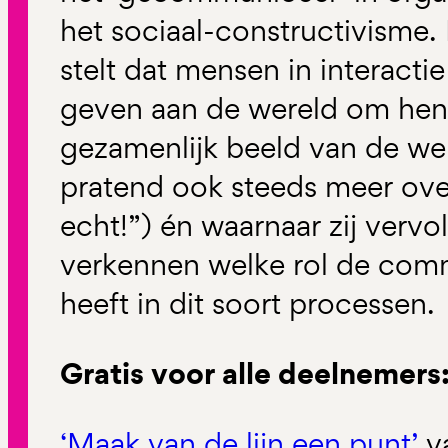
het sociaal-constructivisme. 
stelt dat mensen in interacti
geven aan de wereld om hen 
gezamenlijk beeld van de werk
pratend ook steeds meer over
echt!”) én waarnaar zij verv
verkennen welke rol de comm
heeft in dit soort processen.
Gratis voor alle deelnemers
‘Maak van de lijn een punt’
va