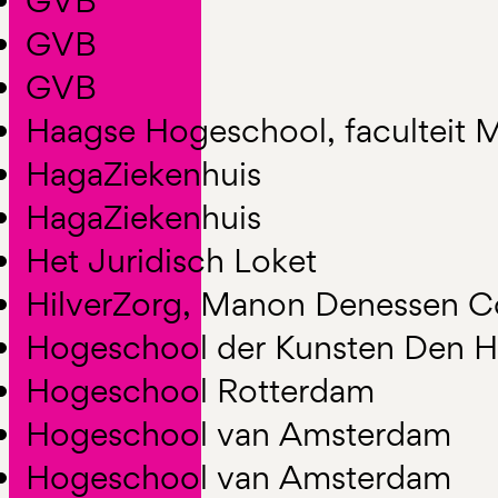
GVB
GVB
GVB
Haagse Hogeschool, faculteit
HagaZiekenhuis
HagaZiekenhuis
Het Juridisch Loket
HilverZorg, Manon Denessen 
Hogeschool der Kunsten Den 
Hogeschool Rotterdam
Hogeschool van Amsterdam
Hogeschool van Amsterdam