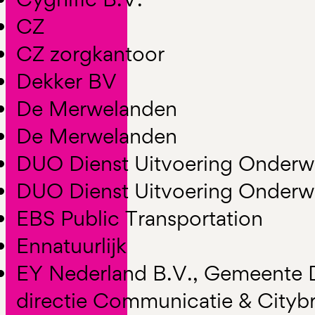
CZ
CZ zorgkantoor
Dekker BV
De Merwelanden
De Merwelanden
DUO Dienst Uitvoering Onderwi
DUO Dienst Uitvoering Onderwi
EBS Public Transportation
Ennatuurlijk
EY Nederland B.V., Gemeente
directie Communicatie & Cityb