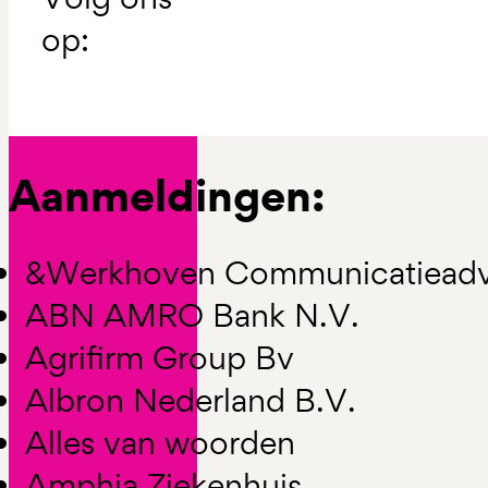
op:
Aanmeldingen:
&Werkhoven Communicatieadv
ABN AMRO Bank N.V.
Agrifirm Group Bv
Albron Nederland B.V.
Alles van woorden
Amphia Ziekenhuis