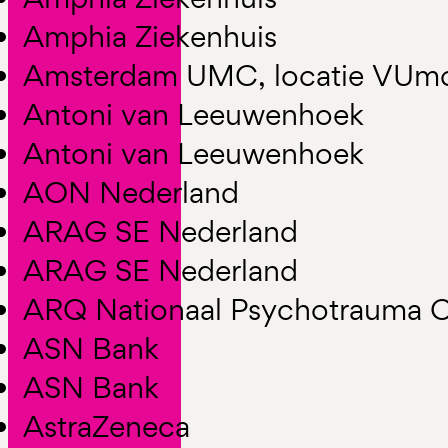
Amphia Ziekenhuis
Amsterdam UMC, locatie VUm
Antoni van Leeuwenhoek
Antoni van Leeuwenhoek
AON Nederland
ARAG SE Nederland
ARAG SE Nederland
ARQ Nationaal Psychotrauma 
ASN Bank
ASN Bank
AstraZeneca