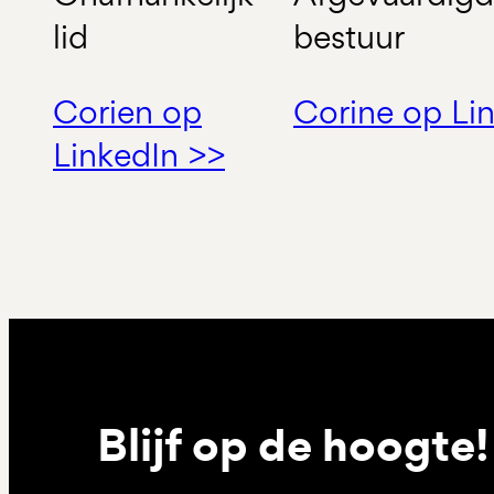
lid
bestuur
Corien op
Corine op Li
LinkedIn >>
Blijf op de hoogte!