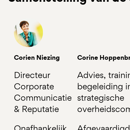
Corien Niezing
Corine Hoppenb
Directeur
Advies, train
Corporate
begeleiding i
Communicatie
strategische
& Reputatie
overheidsco
Onafhankelijk
Afgevaardigde