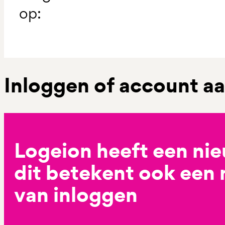
op:
Inloggen of account 
Logeion heeft een ni
dit betekent ook een
van inloggen