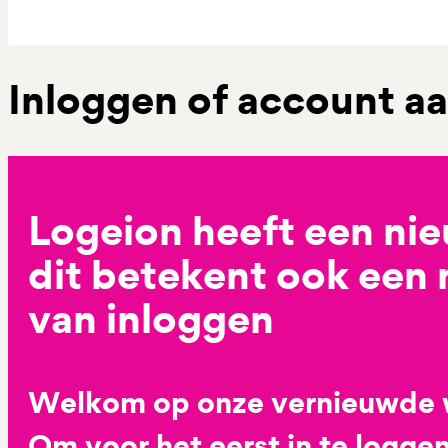
Inloggen of account 
Logeion heeft een ni
dit betekent ook een
van inloggen
Welkom op onze vernieuwde 
Om voor het eerst in te loggen