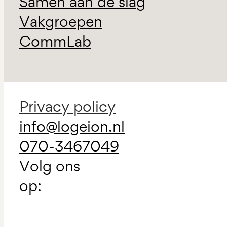
Samen aan de slag
Vakgroepen
CommLab
Privacy policy
info@logeion.nl
070-3467049
Volg ons
op: