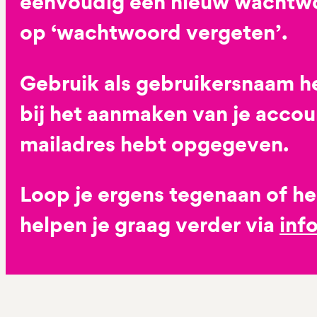
eenvoudig een nieuw wachtwoo
op ‘wachtwoord vergeten’.
Gebruik als gebruikersnaam he
bij het aanmaken van je accoun
mailadres hebt opgegeven.
Loop je ergens tegenaan of h
helpen je graag verder via
inf