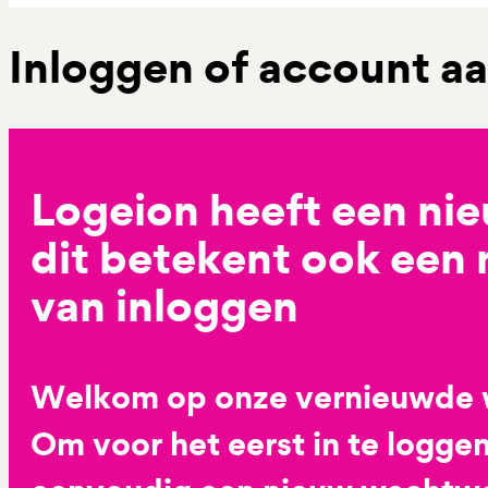
Inloggen of account 
Logeion heeft een ni
dit betekent ook een
van inloggen
Welkom op onze vernieuwde 
Om voor het eerst in te loggen