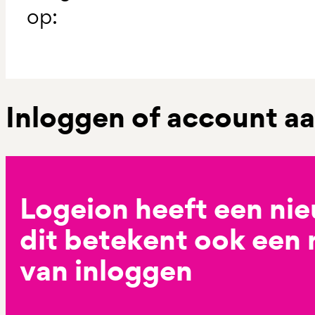
op:
Inloggen of account 
Logeion heeft een ni
dit betekent ook een
van inloggen